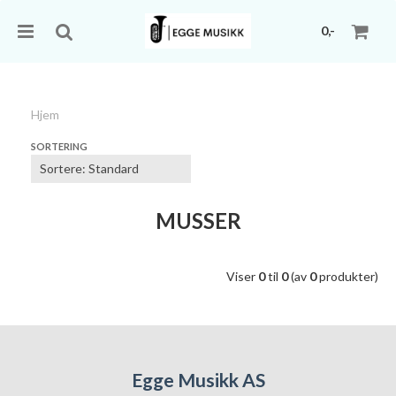
0,-
Hjem
Nullstill
SORTERING
Trykk ENTER for å søke
MUSSER
Viser
0
til
0
(av
0
produkter)
Egge Musikk AS