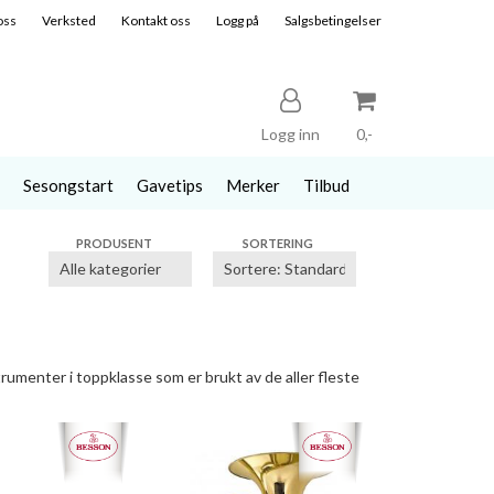
oss
Verksted
Kontakt oss
Logg på
Salgsbetingelser
Logg inn
0,-
Sesongstart
Gavetips
Merker
Tilbud
Nullstill
PRODUSENT
SORTERING
Trykk ENTER for å søke
menter i toppklasse som er brukt av de aller fleste