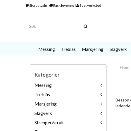
Stort utvalg |
Rask levering |
Eget verksted
Messing
Treblås
Marsjering
Slagverk
Hjem
Kategorier
Messing
Treblås
Besson e
Marsjering
ledende 
Slagverk
Strenger/stryk