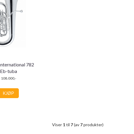
nternational 782
Eb-tuba
108.000,-
KJØP
Viser
1
til
7
(av
7
produkter)