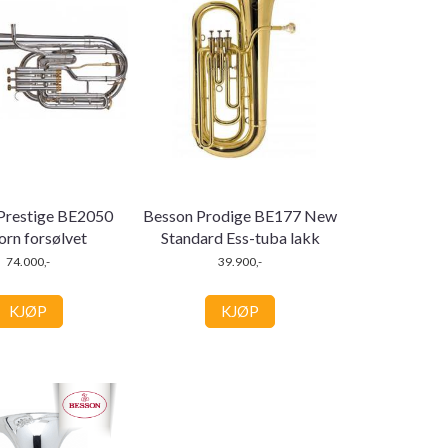
Prestige BE2050
Besson Prodige BE177 New
orn forsølvet
Standard Ess-tuba lakk
74.000,-
39.900,-
KJØP
KJØP