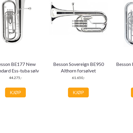
esson BE177 New
Besson Sovereign BE950
Besson I
ndard Ess-tuba sølv
Althorn forsølvet
44.275,-
61.650,-
KJØP
KJØP