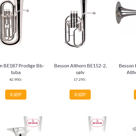
n BE187 Prodige Bb-
Besson Althorn BE152-2,
Besson 
tuba
sølv
Alth
42.900,-
17.295,-
KJØP
KJØP