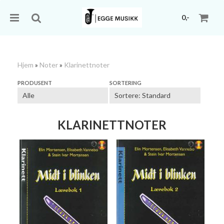
0,-
Hjem
»
Noter
»
Klarinettnoter
Nullstill
PRODUSENT
SORTERING
Trykk ENTER for å søke
KLARINETTNOTER