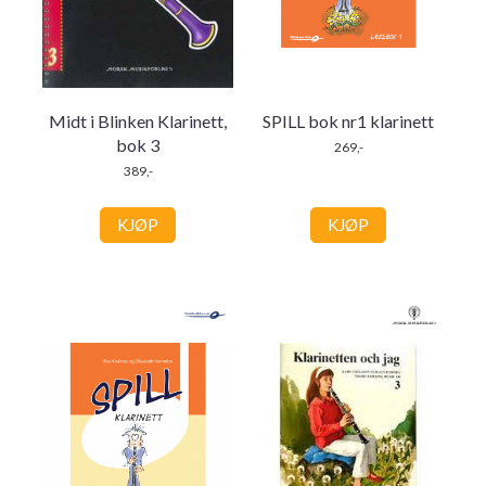
Midt i Blinken Klarinett,
SPILL bok nr1 klarinett
bok 3
269,-
389,-
KJØP
KJØP