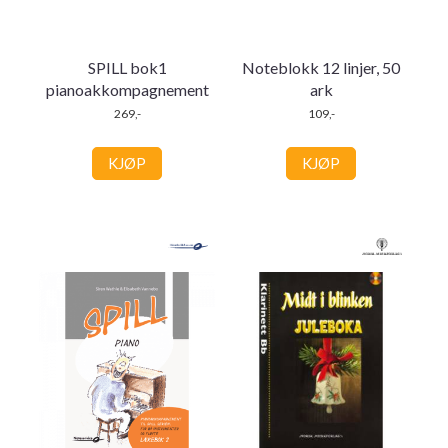
SPILL bok1
Noteblokk 12 linjer, 50
pianoakkompagnement
ark
269,-
109,-
KJØP
KJØP