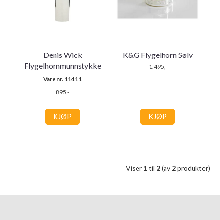
Denis Wick
K&G Flygelhorn Sølv
Flygelhornmunnstykke
1.495,-
Vare nr. 11411
895,-
KJØP
KJØP
Viser
1
til
2
(av
2
produkter)