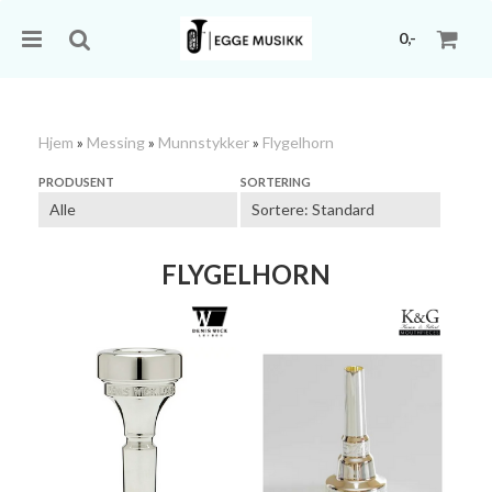
0,-
Hjem
»
Messing
»
Munnstykker
»
Flygelhorn
Nullstill
PRODUSENT
SORTERING
Trykk ENTER for å søke
FLYGELHORN