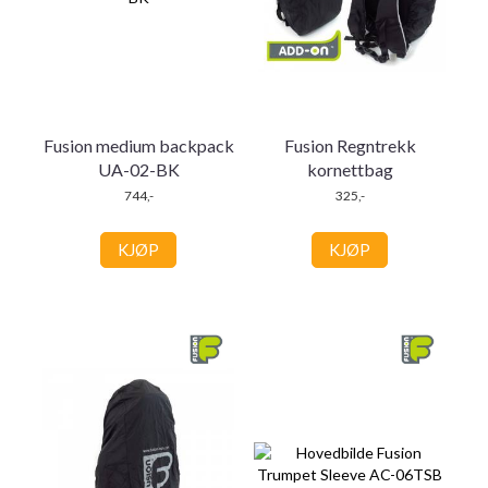
Fusion medium backpack
Fusion Regntrekk
UA-02-BK
kornettbag
744,-
325,-
KJØP
KJØP