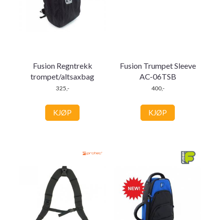
Fusion Regntrekk
Fusion Trumpet Sleeve
trompet/altsaxbag
AC-06TSB
325,-
400,-
KJØP
KJØP