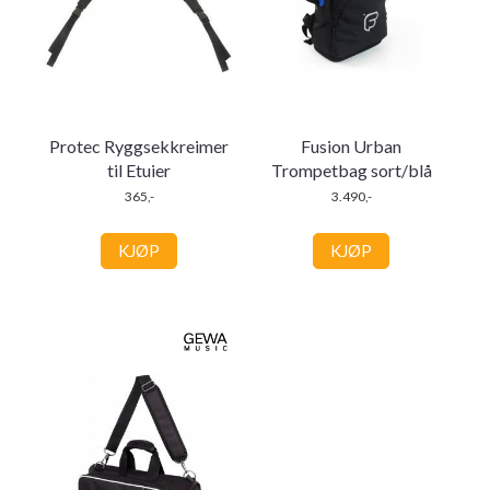
Protec Ryggsekkreimer
Fusion Urban
til Etuier
Trompetbag sort/blå
365,-
3.490,-
KJØP
KJØP