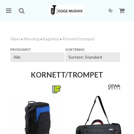
0,-
Hjem
»
Messing
»
Bag/etui
»
Kornett/trompet
Nullstill
PRODUSENT
SORTERING
Trykk ENTER for å søke
KORNETT/TROMPET