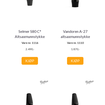
Selmer S80 C*
Vandoren A-27
Altsaxmunnstykke
altsaxmunnstykke
Vare nr. 1116
Vare nr. 1110
2.490,-
1.870,-
KJØP
KJØP