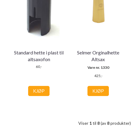
Standard hette i plast til
Selmer Orginalhette
altsaxofon
Altsax
60,-
Vare nr. 1330
425,-
KJØP
KJØP
Viser
1
til
8
(av
8
produkter)