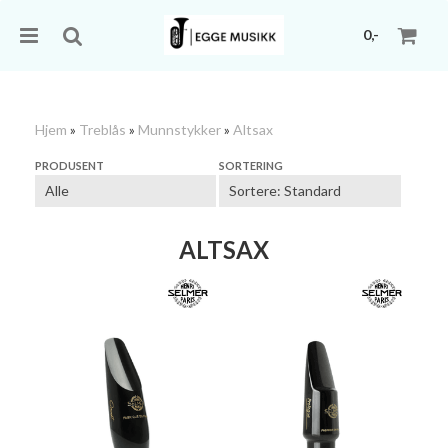
0,-
Hjem
»
Treblås
»
Munnstykker
»
Altsax
Nullstill
PRODUSENT
SORTERING
Trykk ENTER for å søke
ALTSAX