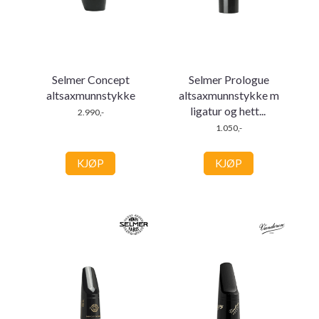
Selmer Concept
Selmer Prologue
altsaxmunnstykke
altsaxmunnstykke m
ligatur og hett
...
2.990,-
1.050,-
KJØP
KJØP