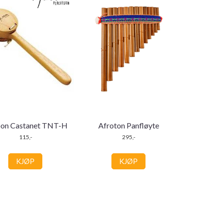
on Castanet TNT-H
Afroton Panfløyte
115,-
295,-
KJØP
KJØP