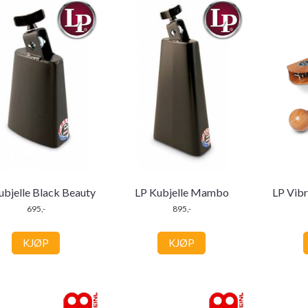
ubjelle Black Beauty
LP Kubjelle Mambo
LP Vibr
695,-
895,-
KJØP
KJØP