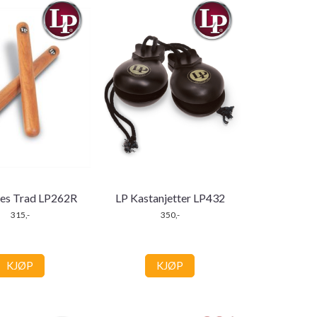
ves Trad LP262R
LP Kastanjetter LP432
315,-
350,-
KJØP
KJØP