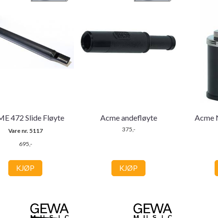
E 472 Slide Fløyte
Acme andefløyte
Acme N
375,-
Vare nr. 5117
695,-
KJØP
KJØP