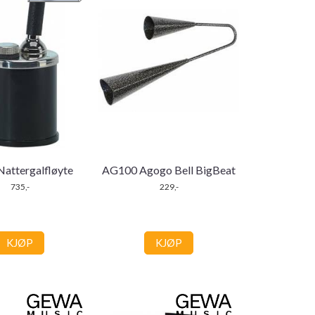
attergalfløyte
AG100 Agogo Bell BigBeat
735,-
229,-
KJØP
KJØP