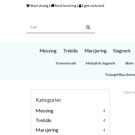
Stort utvalg |
Rask levering |
Eget verksted
Messing
Treblås
Marsjering
Slagverk
Trommesett
Melodisk slagverk
Skinn
Triangel/Barchim
Hjem
Kategorier
Messing
Treblås
Marsjering