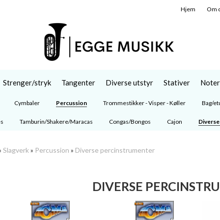
Hjem
Om 
Strenger/stryk
Tangenter
Diverse utstyr
Stativer
Noter
Cymbaler
Percussion
Trommestikker - Visper - Køller
Bag/et
es
Tamburin/Shakere/Maracas
Congas/Bongos
Cajon
Diverse
»
Slagverk
»
Percussion
»
Diverse percinstrumenter
DIVERSE PERCINSTR