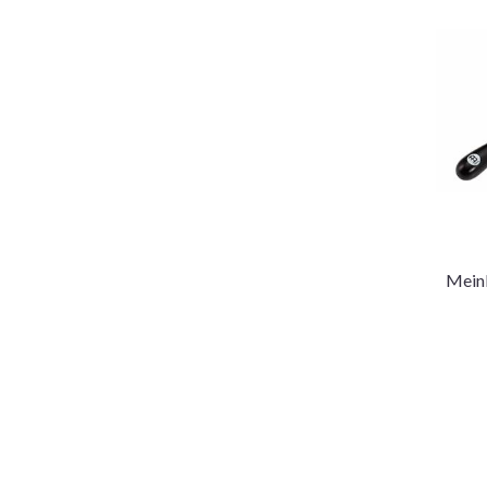
Meinl