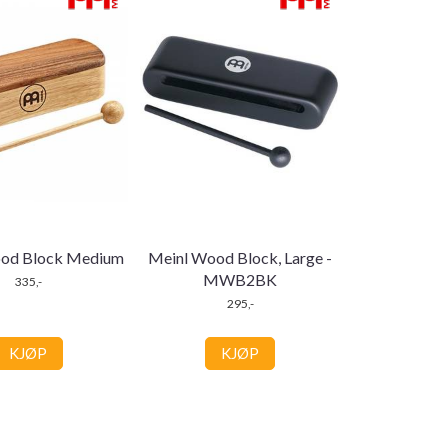
od Block Medium
Meinl Wood Block, Large -
MWB2BK
335,-
295,-
KJØP
KJØP