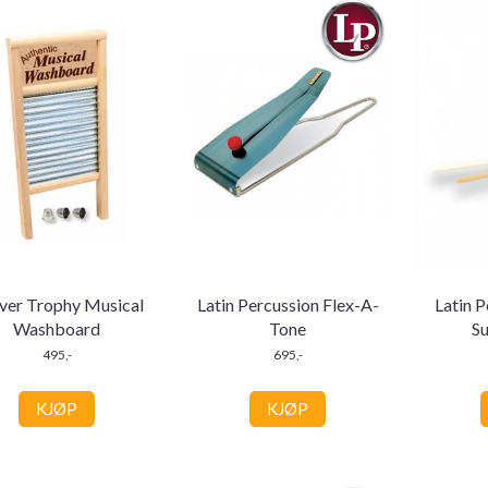
ver Trophy Musical
Latin Percussion Flex-A-
Latin 
Washboard
Tone
S
495,-
695,-
KJØP
KJØP