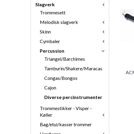
Slagverk
Trommesett
Melodisk slagverk
Skinn
Cymbaler
Percussion
Triangel/Barchimes
Tamburin/Shakere/Maracas
ACM
Congas/Bongos
Cajon
Diverse percinstrumenter
Trommestikker - Visper -
Køller
Bag/etui/kasser trommer
Hardware