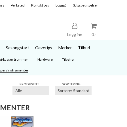
oss
Verksted
Kontakt oss
Logg på
Salgsbetingelser
Logg inn
0,-
Sesongstart
Gavetips
Merker
Tilbud
Nullstill
ui/kasser trommer
Hardware
Tilbehør
 percinstrumenter
Trykk ENTER for å søke
PRODUSENT
SORTERING
UMENTER