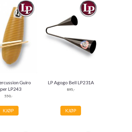
Percussion Guiro
LP Agogo Bell LP231A
uper LP243
895,-
550,-
KJØP
KJØP