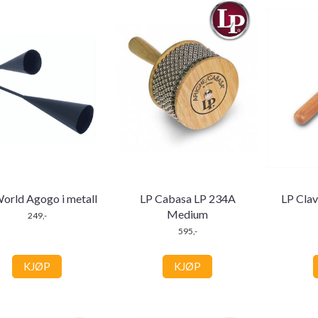
orld Agogo i metall
LP Cabasa LP 234A
LP Cla
Medium
249,-
595,-
KJØP
KJØP