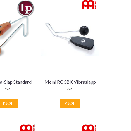
a-Slap Standard
Meinl RO3BK Vibraslapp
695,-
795,-
KJØP
KJØP