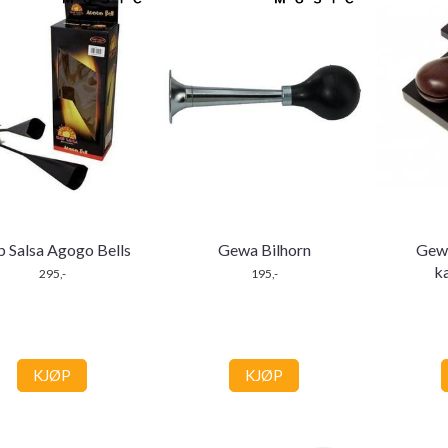
b Salsa Agogo Bells
Gewa Bilhorn
Gewa
k
295,-
195,-
KJØP
KJØP