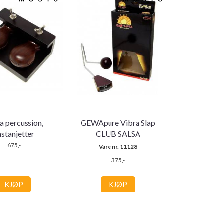
 percussion,
GEWApure Vibra Slap
astanjetter
CLUB SALSA
675,-
Vare nr. 11128
375,-
KJØP
KJØP