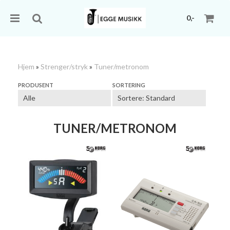
0,-
Hjem
»
Strenger/stryk
»
Tuner/metronom
Nullstill
PRODUSENT
SORTERING
Trykk ENTER for å søke
TUNER/METRONOM