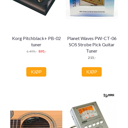
Korg Pitchblack+ PB-02
Planet Waves PW-CT-06
tuner
SOS Strobe Pick Guitar
Tuner
1.495,-
895,-
215,-
KJØP
KJØP