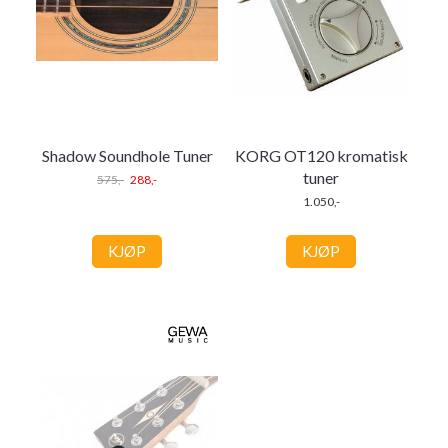
Shadow Soundhole Tuner
KORG OT120 kromatisk
tuner
575,-
288,-
1.050,-
KJØP
KJØP