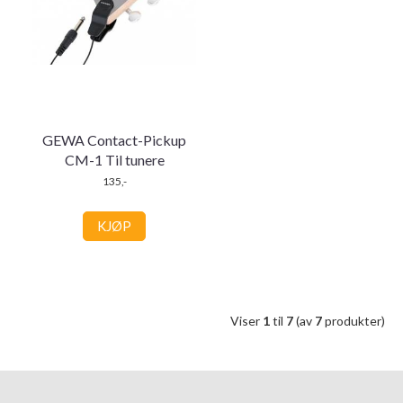
GEWA Contact-Pickup
CM-1 Til tunere
135,-
KJØP
Viser
1
til
7
(av
7
produkter)