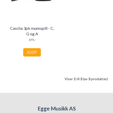
Cascha 3pk munnspill - C,
G og A
375,-
KJØP
Viser
1
til
3
(av
3
produkter)
Egge Musikk AS