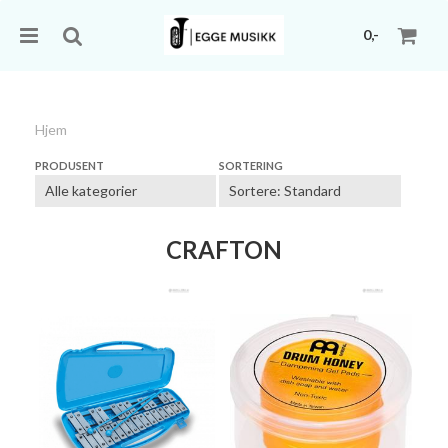
0,-
Hjem
Nullstill
PRODUSENT
SORTERING
Trykk ENTER for å søke
CRAFTON