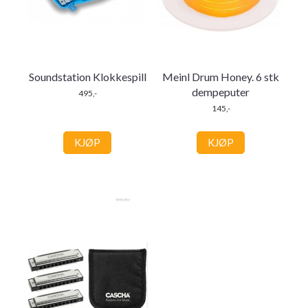
Soundstation Klokkespill
Meinl Drum Honey. 6 stk
dempeputer
495,-
145,-
KJØP
KJØP