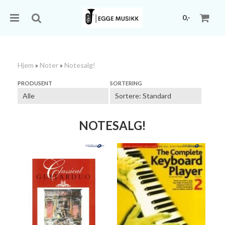
0,-
Hjem
»
Noter
»
Notesalg!
Nullstill
PRODUSENT
SORTERING
Trykk ENTER for å søke
NOTESALG!