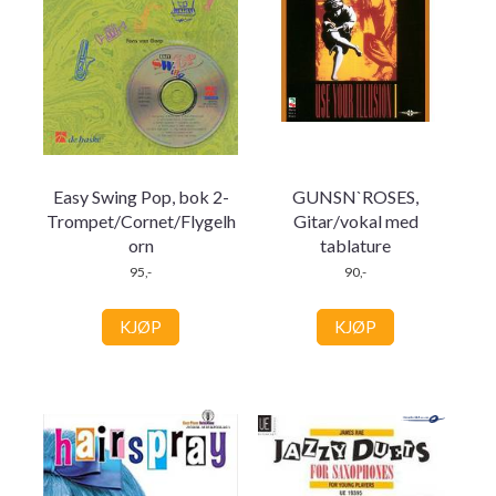
Easy Swing Pop, bok 2-
GUNSN`ROSES,
Trompet/Cornet/Flygelh
Gitar/vokal med
orn
tablature
95,-
90,-
KJØP
KJØP