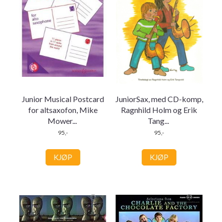
Junior Musical Postcard
JuniorSax, med CD-komp,
for altsaxofon, Mike
Ragnhild Holm og Erik
Mower
...
Tang
...
95,-
95,-
KJØP
KJØP