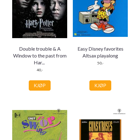
Double trouble & A
Easy Disney favorites
Window to the past from
Altsax playalong
Har
...
50,-
40,-
KJØP
KJØP