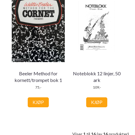
Beeler Method for
Noteblokk 12 linjer, 50
kornett/trompet bok 1
ark
75,-
109,-
KJØP
KJØP
Viser
1
til
16
(av
16
produkter)