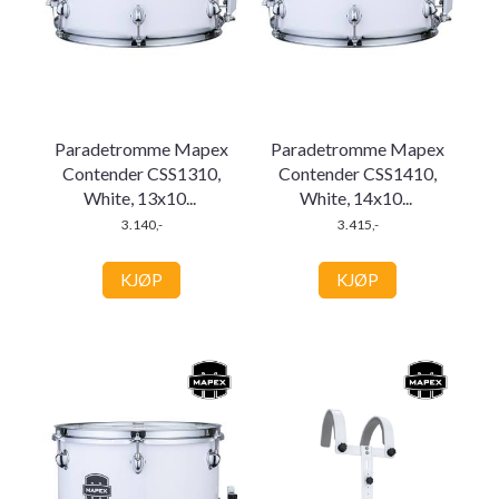
Paradetromme Mapex
Paradetromme Mapex
Contender CSS1310,
Contender CSS1410,
White, 13x10
...
White, 14x10
...
3.140,-
3.415,-
KJØP
KJØP