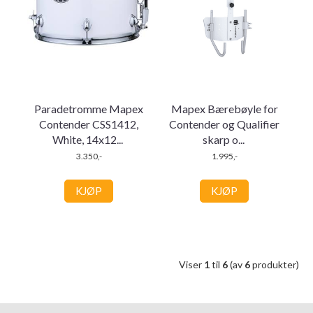
Paradetromme Mapex
Mapex Bærebøyle for
Contender CSS1412,
Contender og Qualifier
White, 14x12
...
skarp o
...
3.350,-
1.995,-
KJØP
KJØP
Viser
1
til
6
(av
6
produkter)