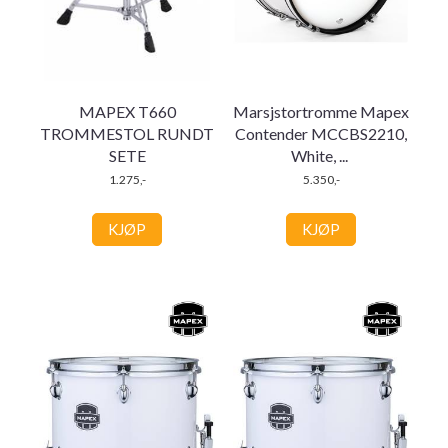
MAPEX T660
Marsjstortromme Mapex
TROMMESTOL RUNDT
Contender MCCBS2210,
SETE
White,
...
1.275,-
5.350,-
KJØP
KJØP