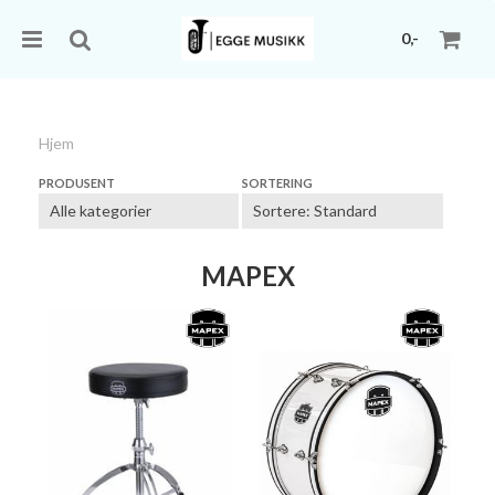
0,-
Hjem
Nullstill
PRODUSENT
SORTERING
Trykk ENTER for å søke
MAPEX