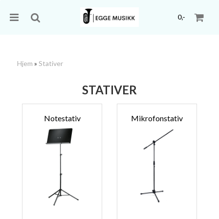
0,-
Hjem
»
Stativer
Nullstill
STATIVER
Trykk ENTER for å søke
Notestativ
Mikrofonstativ