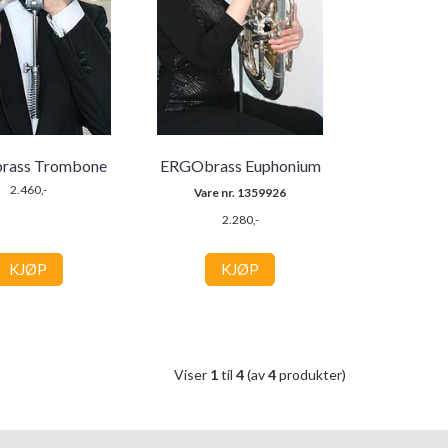
rass Trombone
ERGObrass Euphonium
2.460,-
Vare nr. 1359926
2.280,-
KJØP
KJØP
Viser
1
til
4
(av
4
produkter)