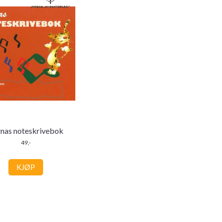
nas noteskrivebok
49,-
KJØP