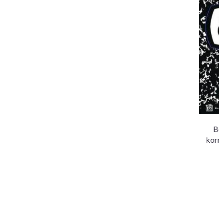
B
kor