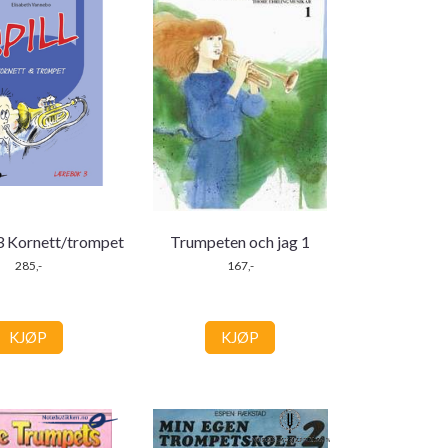
 3 Kornett/trompet
Trumpeten och jag 1
285,-
167,-
KJØP
KJØP