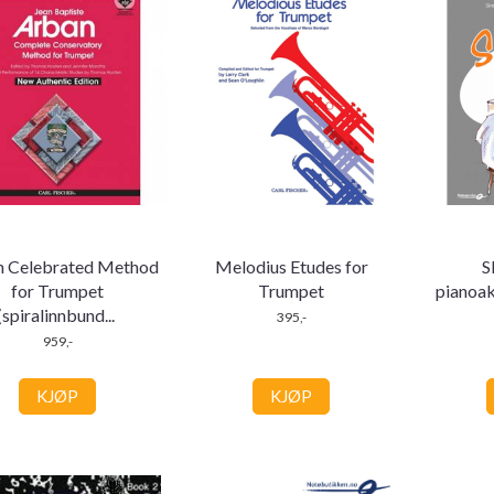
n Celebrated Method
Melodius Etudes for
S
for Trumpet
Trumpet
pianoa
(spiralinnbund
...
395,-
959,-
KJØP
KJØP