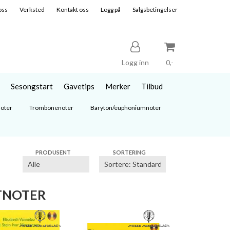
oss
Verksted
Kontakt oss
Logg på
Salgsbetingelser
Logg inn
0,-
Sesongstart
Gavetips
Merker
Tilbud
Nullstill
oter
Trombonenoter
Baryton/euphoniumnoter
Trykk ENTER for å søke
PRODUSENT
SORTERING
TNOTER