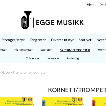
Hjem
Om 
Strenger/stryk
Tangenter
Diverse utstyr
Stativer
Noter
noter
Klarinettnoter
Saxnoter
Kornett/trompetnoter
Hornn
Tubanoter
Julenoter
Notesalg!
»
Noter
»
Kornett/trompetnoter
KORNETT/TROMPE