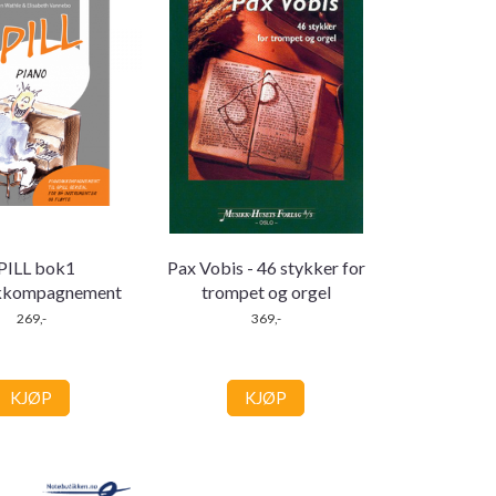
PILL bok1
Pax Vobis - 46 stykker for
kkompagnement
trompet og orgel
269,-
369,-
KJØP
KJØP