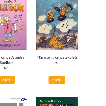
rompet's andra
Min egen trompetskole 2
Spelbok
85,-
165,-
KJØP
KJØP