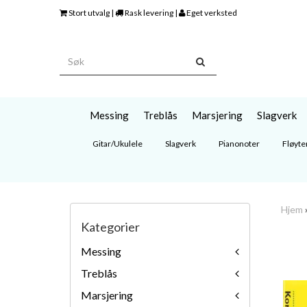
Stort utvalg |
Rask levering |
Eget verksted
Messing
Treblås
Marsjering
Slagverk
Gitar/Ukulele
Slagverk
Pianonoter
Fløyte
Hjem
Kategorier
Messing
Treblås
Marsjering