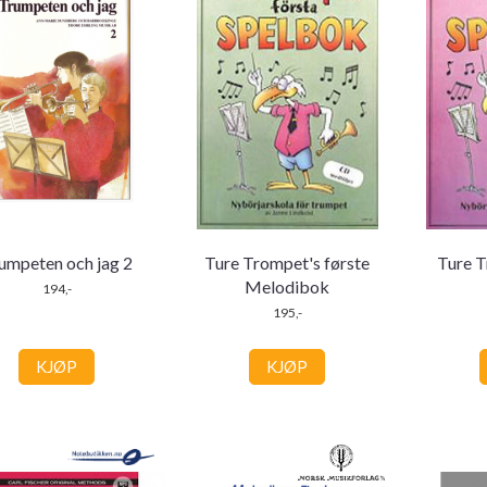
umpeten och jag 2
Ture Trompet's første
Ture T
Melodibok
194,-
195,-
KJØP
KJØP