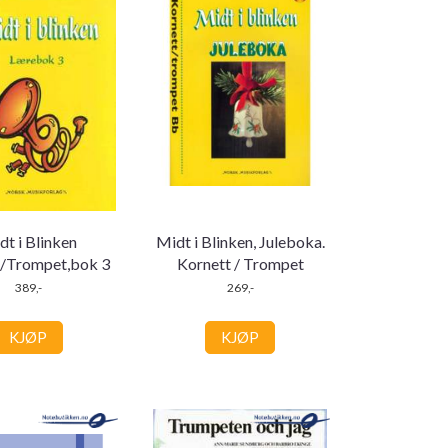
dt i Blinken
Midt i Blinken, Juleboka.
t/Trompet,bok 3
Kornett / Trompet
389,-
269,-
KJØP
KJØP