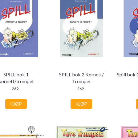
SPILL bok 1
SPILL bok 2 Kornett/
Spill bok
kornett/trompet
Trompet
269,-
269,-
KJØP
KJØP