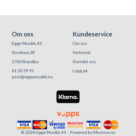
Om oss
Kundeservice
Egge Musikk AS
Om oss
Storlinna 28
Verksted
2760 Brandbu
Kontakt oss
61 33 59 95
Logg på
post@eggemusikk.no
© 2026 Egge Musikk AS - Powered by
Mystore.no