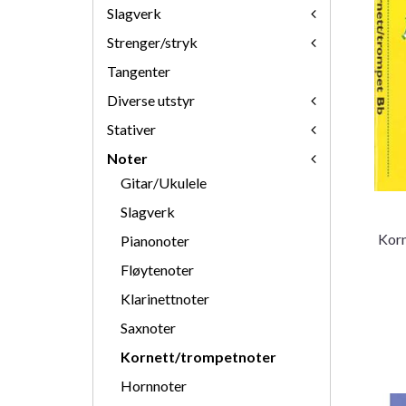
Slagverk
Strenger/stryk
Tangenter
Diverse utstyr
Stativer
Noter
Gitar/Ukulele
Slagverk
Korn
Pianonoter
Fløytenoter
Klarinettnoter
Saxnoter
Kornett/trompetnoter
Hornnoter