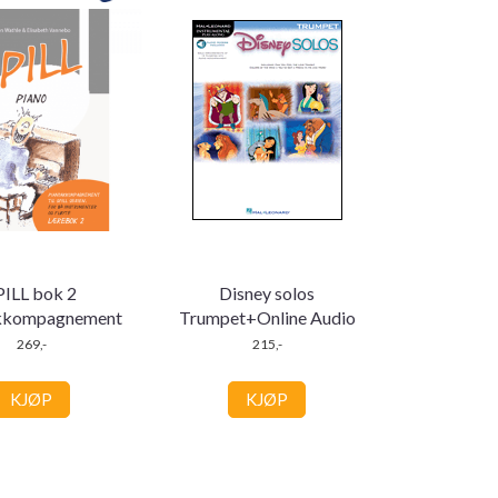
PILL bok 2
Disney solos
kkompagnement
Trumpet+Online Audio
269,-
215,-
KJØP
KJØP