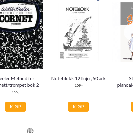
eeler Method for
Noteblokk 12 linjer, 50 ark
S
nett/trompet bok 2
pianoa
109,-
155,-
KJØP
KJØP