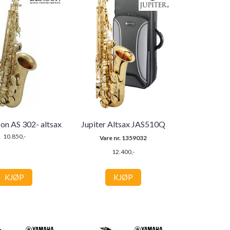
on AS 302- altsax
Jupiter Altsax JAS510Q
10.850,-
Vare nr. 1359032
12.400,-
KJØP
KJØP