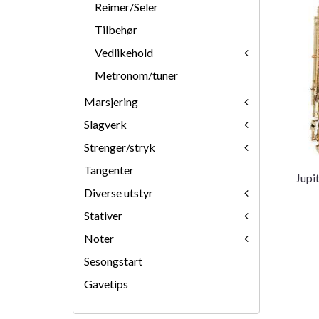
Reimer/Seler
Tilbehør
Vedlikehold
Metronom/tuner
Marsjering
Slagverk
Strenger/stryk
Tangenter
Jupi
Diverse utstyr
Stativer
Noter
Sesongstart
Gavetips