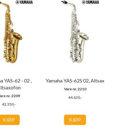
 YAS-62 - 02 ,
Yamaha YAS-62S 02, Altsax
ltsaxofon
Vare nr. 2210
are nr. 2209
44.620,-
42.350,-
KJØP
KJØP