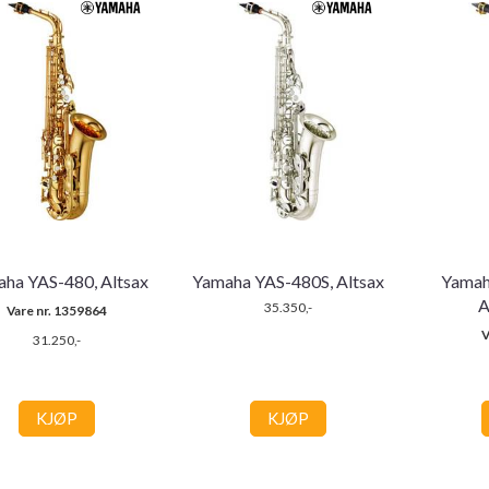
ha YAS-480, Altsax
Yamaha YAS-480S, Altsax
Yamaha
A
35.350,-
Vare nr. 1359864
V
31.250,-
KJØP
KJØP