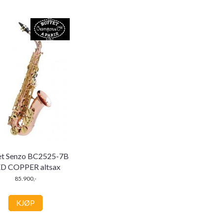
et Senzo BC2525-7B
D COPPER altsax
85.900,-
KJØP