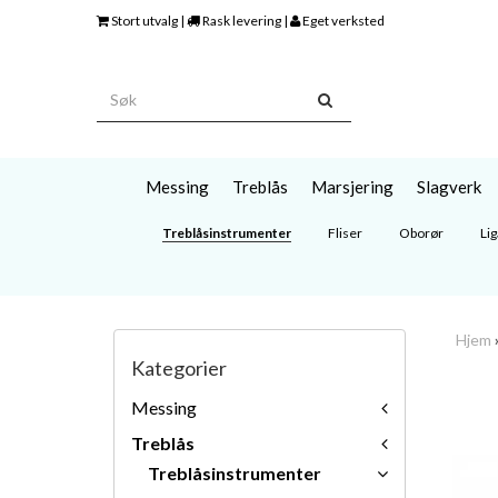
Stort utvalg |
Rask levering |
Eget verksted
Messing
Treblås
Marsjering
Slagverk
Treblåsinstrumenter
Fliser
Oborør
Lig
Hjem
Kategorier
Messing
Treblås
Treblåsinstrumenter