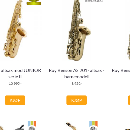
altsax mod JUNIOR
Roy Benson AS 201- altsax -
Roy Bens
serie II
barnemodell
10.995,-
8.950,-
KJØP
KJØP