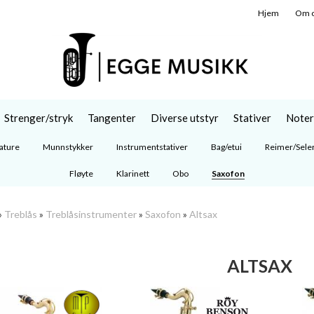
Hjem
Om 
Strenger/stryk
Tangenter
Diverse utstyr
Stativer
Noter
ature
Munnstykker
Instrumentstativer
Bag/etui
Reimer/Sele
Fløyte
Klarinett
Obo
Saxofon
»
Treblås
»
Treblåsinstrumenter
»
Saxofon
»
Altsax
ALTSAX