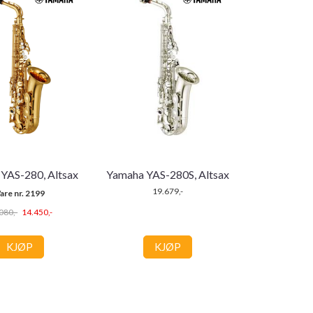
YAS-280, Altsax
Yamaha YAS-280S, Altsax
19.679,-
are nr. 2199
080,-
14.450,-
KJØP
KJØP