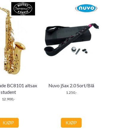
ude BC8101 altsax
Nuvo jSax 2.0 Sort/Blå
student
1.250,-
12.900,-
KJØP
KJØP