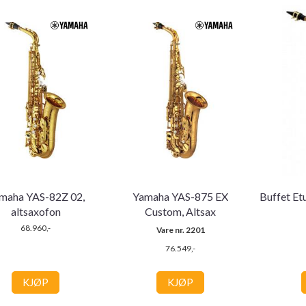
maha YAS-82Z 02,
Yamaha YAS-875 EX
Buffet Et
altsaxofon
Custom, Altsax
68.960,-
Vare nr. 2201
76.549,-
KJØP
KJØP