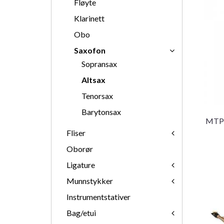
Fløyte
Klarinett
Obo
Saxofon
Sopransax
Altsax
Tenorsax
Barytonsax
MTP 
Fliser
Oborør
Ligature
Munnstykker
Instrumentstativer
Bag/etui