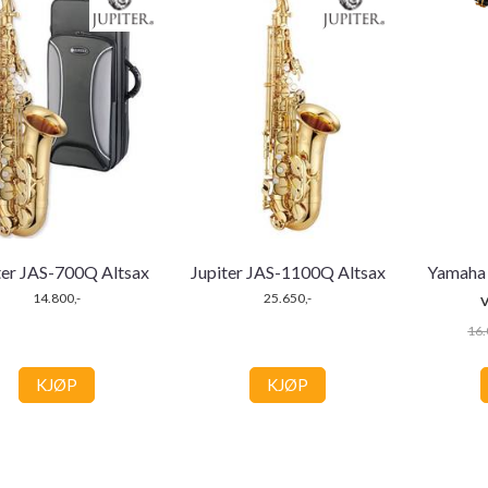
ter JAS-700Q Altsax
Jupiter JAS-1100Q Altsax
Yamaha 
14.800,-
25.650,-
V
16.
KJØP
KJØP