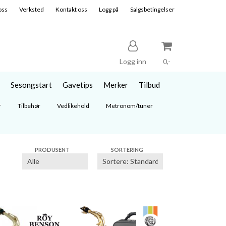
oss
Verksted
Kontakt oss
Logg på
Salgsbetingelser
Logg inn
0,-
Sesongstart
Gavetips
Merker
Tilbud
Nullstill
r
Tilbehør
Vedlikehold
Metronom/tuner
Trykk ENTER for å søke
PRODUSENT
SORTERING