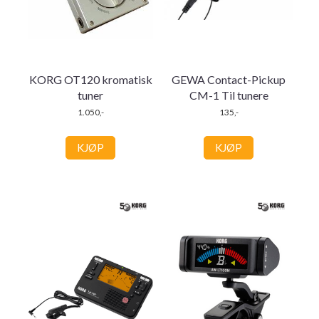
KORG OT120 kromatisk
GEWA Contact-Pickup
tuner
CM-1 Til tunere
1.050,-
135,-
KJØP
KJØP