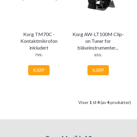
Korg TM70C -
Korg AW-LT100M Clip-
Kontaktmikrofon
on Tuner for
inkludert
blåseinstrumenter
...
799,-
650,-
KJØP
KJØP
Viser
1
til
4
(av
4
produkter)