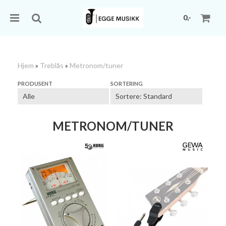
0,-
Hjem
»
Treblås
»
Metronom/tuner
Nullstill
PRODUSENT
SORTERING
Trykk ENTER for å søke
METRONOM/TUNER