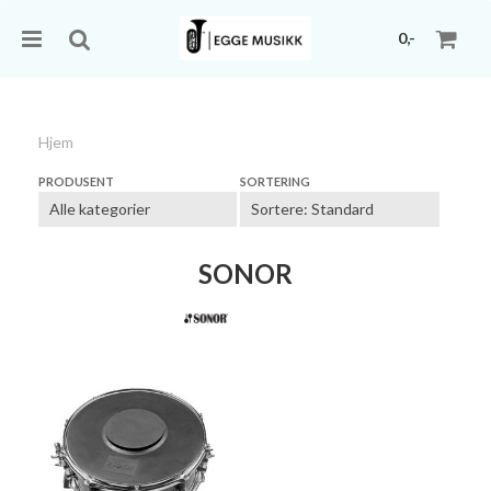
0,-
Hjem
Nullstill
PRODUSENT
SORTERING
Trykk ENTER for å søke
SONOR