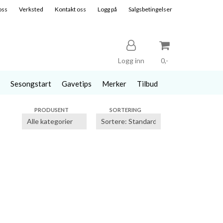
oss
Verksted
Kontakt oss
Logg på
Salgsbetingelser
Logg inn
0,-
Sesongstart
Gavetips
Merker
Tilbud
Nullstill
PRODUSENT
SORTERING
Trykk ENTER for å søke