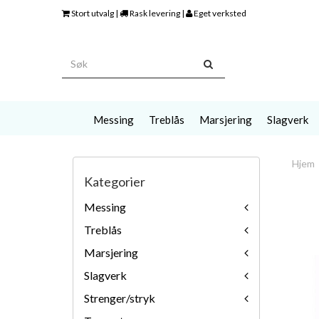
Stort utvalg |
Rask levering |
Eget verksted
Messing
Treblås
Marsjering
Slagverk
Hjem
Kategorier
Messing
Treblås
Marsjering
Slagverk
Strenger/stryk