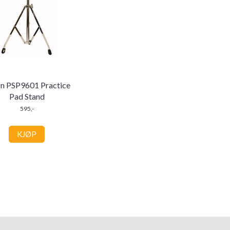
n PSP9601 Practice
Pad Stand
595,-
KJØP