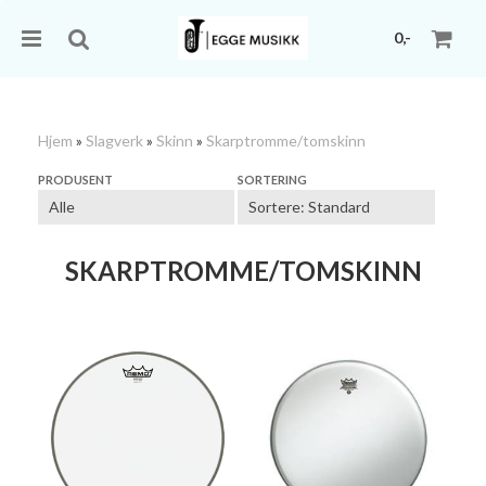
0,-
Hjem
»
Slagverk
»
Skinn
»
Skarptromme/tomskinn
Nullstill
PRODUSENT
SORTERING
Trykk ENTER for å søke
SKARPTROMME/TOMSKINN