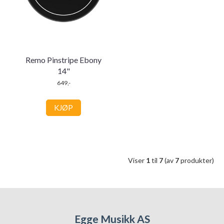
Remo Pinstripe Ebony
14"
649,-
KJØP
Viser
1
til
7
(av
7
produkter)
Egge Musikk AS