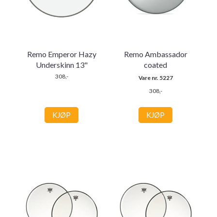
Remo Emperor Hazy
Remo Ambassador
Underskinn 13"
coated
308,-
Vare nr. 5227
308,-
KJØP
KJØP