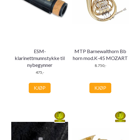
ESM-
MTP Barnewalthorn Bb
klarinettmunnstykke til
horn mod.K-45 MOZART
nybegynner
8.750,-
475,-
KJØP
KJØP