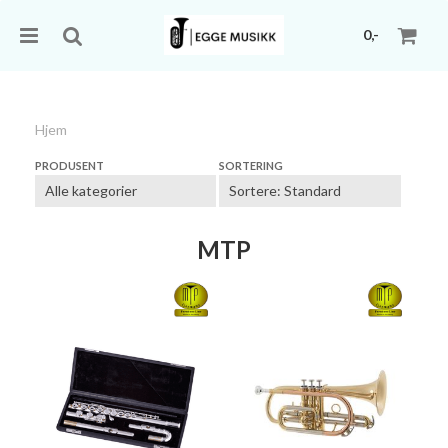
0,-
Hjem
Nullstill
PRODUSENT
SORTERING
Trykk ENTER for å søke
MTP