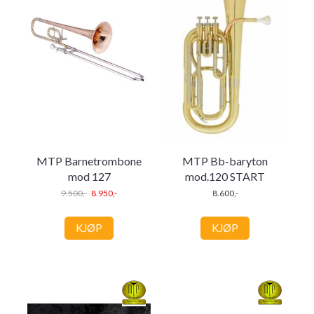
MTP Barnetrombone
MTP Bb-baryton
mod 127
mod.120 START
9.500,-
8.950,-
8.600,-
KJØP
KJØP