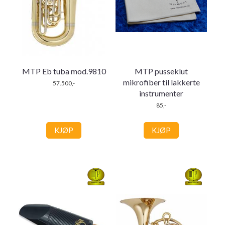
MTP Eb tuba mod.9810
MTP pusseklut
mikrofiber til lakkerte
57.500,-
instrumenter
85,-
KJØP
KJØP