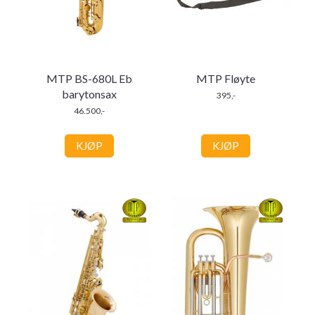
MTP BS-680L Eb
MTP Fløyte
barytonsax
395,-
46.500,-
KJØP
KJØP