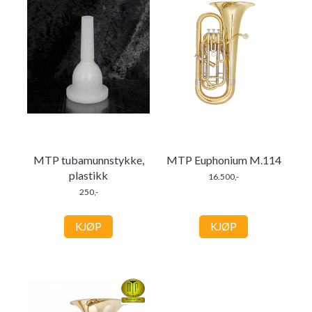
MTP tubamunnstykke,
MTP Euphonium M.114
plastikk
16.500,-
250,-
KJØP
KJØP