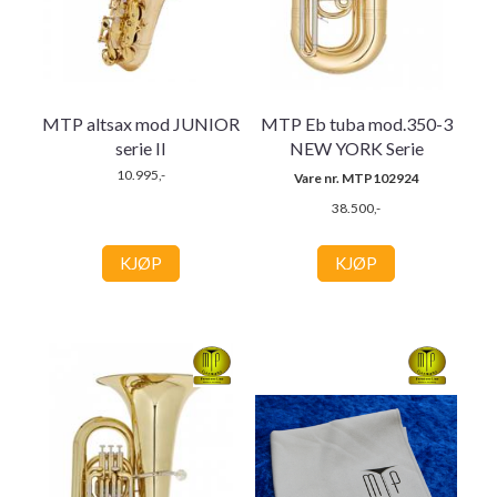
MTP altsax mod JUNIOR
MTP Eb tuba mod.350-3
serie II
NEW YORK Serie
10.995,-
Vare nr. MTP102924
38.500,-
KJØP
KJØP