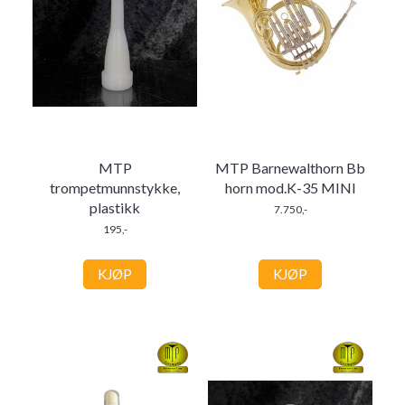
MTP
MTP Barnewalthorn Bb
trompetmunnstykke,
horn mod.K-35 MINI
plastikk
7.750,-
195,-
KJØP
KJØP