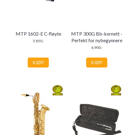
MTP 1602-E C-fløyte
MTP 300G Bb-kornett -
Perfekt for nybegynnere
5.850,-
6.900,-
KJØP
KJØP