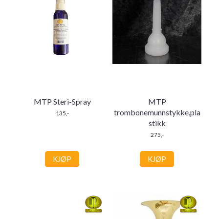
MTP Steri-Spray
MTP
trombonemunnstykke,pla
135,-
stikk
275,-
KJØP
KJØP