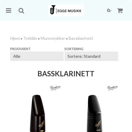
0,-
Hjem
»
Treblås
»
Munnstykker
»
Bassklarinett
Nullstill
PRODUSENT
SORTERING
Trykk ENTER for å søke
BASSKLARINETT