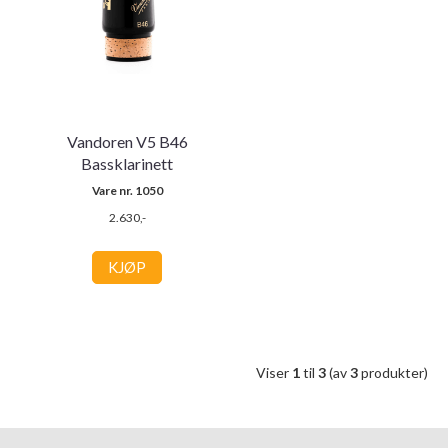
Vandoren V5 B46
Bassklarinett
Vare nr. 1050
2.630,-
KJØP
Viser
1
til
3
(av
3
produkter)