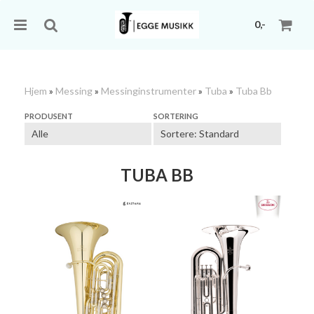
0,-
Hjem
»
Messing
»
Messinginstrumenter
»
Tuba
»
Tuba Bb
Nullstill
PRODUSENT
SORTERING
Trykk ENTER for å søke
TUBA BB