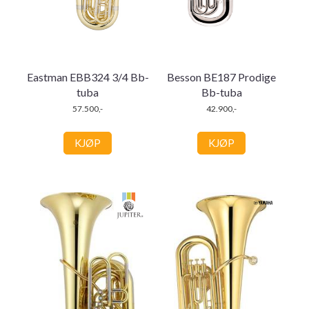
Eastman EBB324 3/4 Bb-
Besson BE187 Prodige
tuba
Bb-tuba
57.500,-
42.900,-
KJØP
KJØP