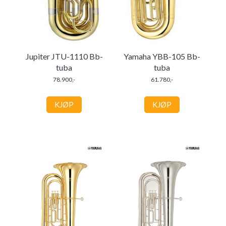
Jupiter JTU-1110 Bb-
Yamaha YBB-105 Bb-
tuba
tuba
78.900,-
61.780,-
KJØP
KJØP