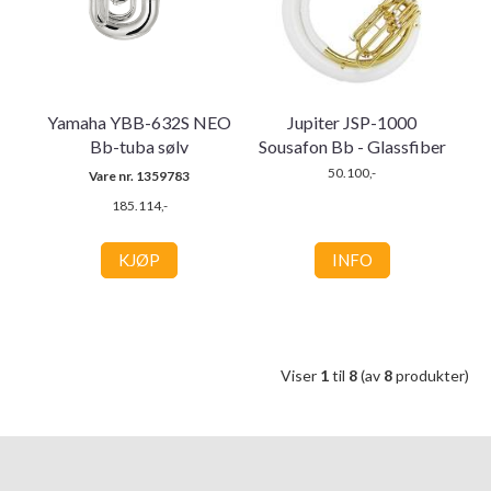
Yamaha YBB-632S NEO
Jupiter JSP-1000
Bb-tuba sølv
Sousafon Bb - Glassfiber
50.100,-
Vare nr. 1359783
185.114,-
KJØP
INFO
Viser
1
til
8
(av
8
produkter)