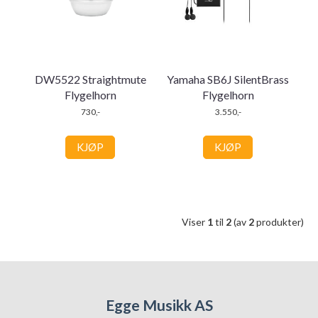
DW5522 Straightmute
Yamaha SB6J SilentBrass
Flygelhorn
Flygelhorn
730,-
3.550,-
KJØP
KJØP
Viser
1
til
2
(av
2
produkter)
Egge Musikk AS