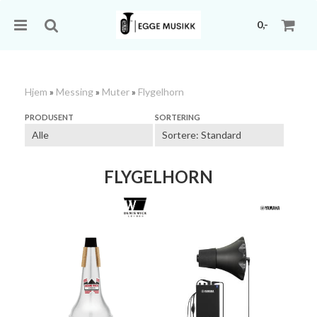
0,-
Hjem
»
Messing
»
Muter
»
Flygelhorn
Nullstill
PRODUSENT
SORTERING
Trykk ENTER for å søke
FLYGELHORN