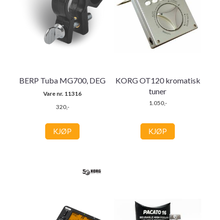
BERP Tuba MG700, DEG
KORG OT120 kromatisk
tuner
Vare nr. 11316
1.050,-
320,-
KJØP
KJØP