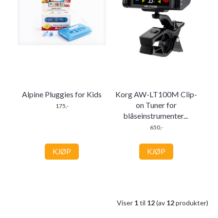
Alpine Pluggies for Kids
Korg AW-LT100M Clip-
on Tuner for
175,-
blåseinstrumenter
...
650,-
KJØP
KJØP
Viser
1
til
12
(av
12
produkter)