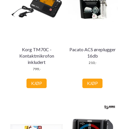
Korg TM70C -
Pacato ACS øreplugger
Kontaktmikrofon
16db
inkludert
210,-
799,-
KJØP
KJØP