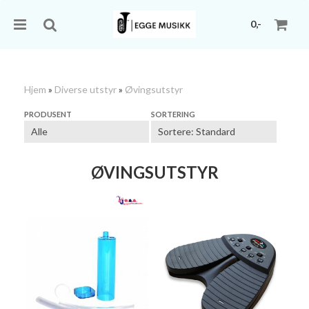
0,-
Hjem
»
Diverse utstyr
»
Øvingsutstyr
Nullstill
PRODUSENT
SORTERING
Trykk ENTER for å søke
ØVINGSUTSTYR