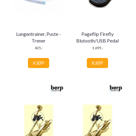
Lungentrainer, Puste -
Pageflip Firefly
Trener
Blutooth/USB Pedal
425,-
1.695,-
KJØP
KJØP