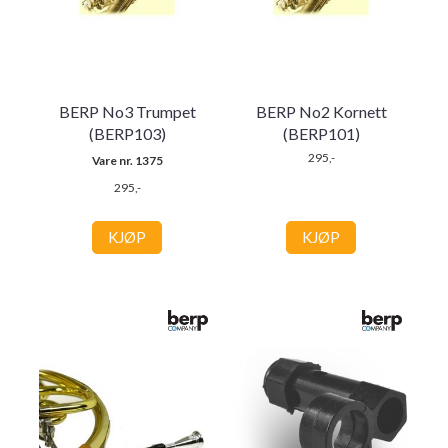
BERP No3 Trumpet
BERP No2 Kornett
(BERP103)
(BERP101)
295,-
Vare nr. 1375
295,-
KJØP
KJØP