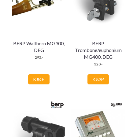
BERP Walthorn MG300,
BERP
DEG
Trombone/euphonium
MG400, DEG
295,-
320,-
KJØP
KJØP