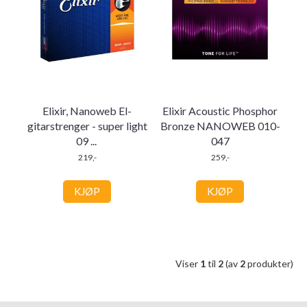
Elixir, Nanoweb El-
Elixir Acoustic Phosphor
gitarstrenger - super light
Bronze NANOWEB 010-
09
...
047
219,-
259,-
KJØP
KJØP
Viser
1
til
2
(av
2
produkter)