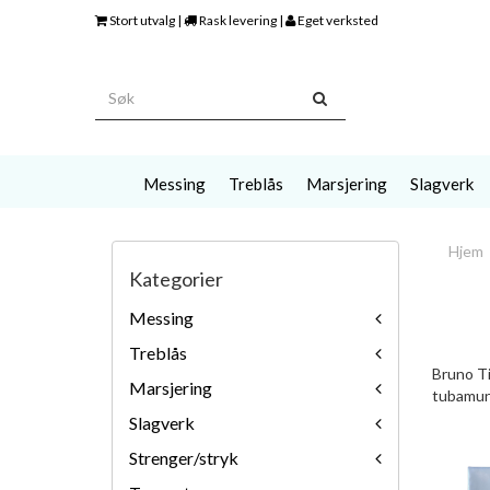
Stort utvalg |
Rask levering |
Eget verksted
Messing
Treblås
Marsjering
Slagverk
Hjem
Kategorier
Messing
Treblås
Bruno Ti
Marsjering
tubamun
Slagverk
Strenger/stryk