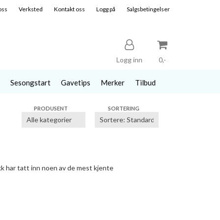
oss
Verksted
Kontakt oss
Logg på
Salgsbetingelser
Logg inn
0,-
Sesongstart
Gavetips
Merker
Tilbud
Nullstill
PRODUSENT
SORTERING
Trykk ENTER for å søke
k har tatt inn noen av de mest kjente