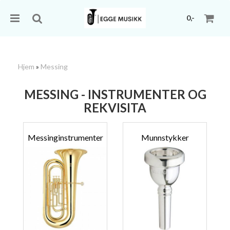
0,-
Hjem
»
Messing
Nullstill
MESSING - INSTRUMENTER OG
REKVISITA
Trykk ENTER for å søke
Messinginstrumenter
Munnstykker