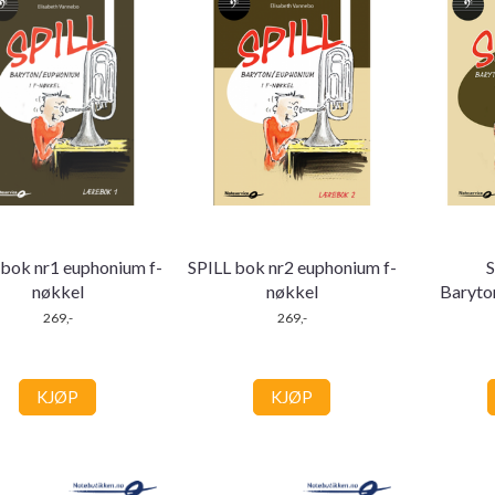
 bok nr1 euphonium f-
SPILL bok nr2 euphonium f-
S
nøkkel
nøkkel
Baryto
269,-
269,-
KJØP
KJØP