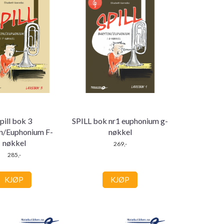
pill bok 3
SPILL bok nr1 euphonium g-
n/Euphonium F-
nøkkel
nøkkel
269,-
285,-
KJØP
KJØP