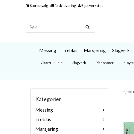
Stort utvalg |
Rask levering |
Eget verksted
Messing
Treblås
Marsjering
Slagverk
Gitar/Ukulele
Slagverk
Pianonoter
Fløyte
Hjem
Kategorier
Messing
Treblås
Marsjering