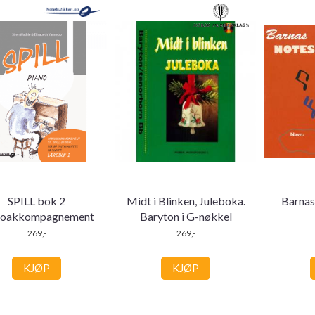
SPILL bok 2
Midt i Blinken, Juleboka.
Barnas
noakkompagnement
Baryton i G-nøkkel
269,-
269,-
KJØP
KJØP