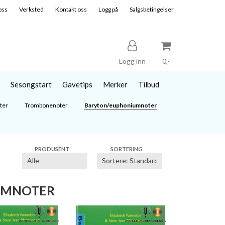
oss
Verksted
Kontakt oss
Logg på
Salgsbetingelser
Logg inn
0,-
Sesongstart
Gavetips
Merker
Tilbud
Nullstill
ter
Trombonenoter
Baryton/euphoniumnoter
Trykk ENTER for å søke
PRODUSENT
SORTERING
UMNOTER