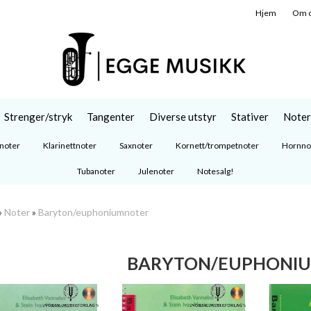
Hjem
Om 
Strenger/stryk
Tangenter
Diverse utstyr
Stativer
Noter
noter
Klarinettnoter
Saxnoter
Kornett/trompetnoter
Hornno
Tubanoter
Julenoter
Notesalg!
»
Noter
»
Baryton/euphoniumnoter
BARYTON/EUPHONI