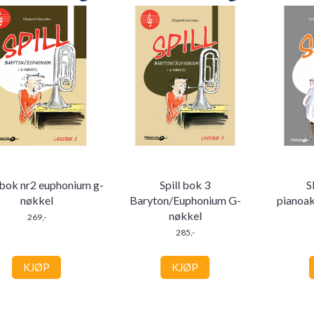
 bok nr2 euphonium g-
Spill bok 3
S
nøkkel
Baryton/Euphonium G-
pianoa
nøkkel
269,-
285,-
KJØP
KJØP