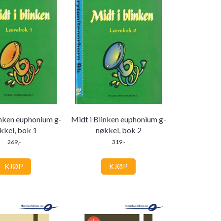
inken euphonium g-
Midt i Blinken euphonium g-
kkel, bok 1
nøkkel, bok 2
269,-
319,-
KJØP
KJØP