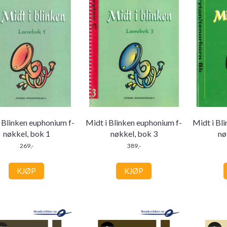
 Blinken euphonium f-
Midt i Blinken euphonium f-
Midt i Bl
nøkkel, bok 1
nøkkel, bok 3
nø
269,-
389,-
KJØP
KJØP