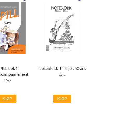
PILL bok1
Noteblokk 12 linjer, 50 ark
kkompagnement
109,-
269,-
KJØP
KJØP