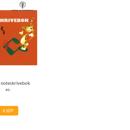
 noteskrivebok
49,-
KJØP