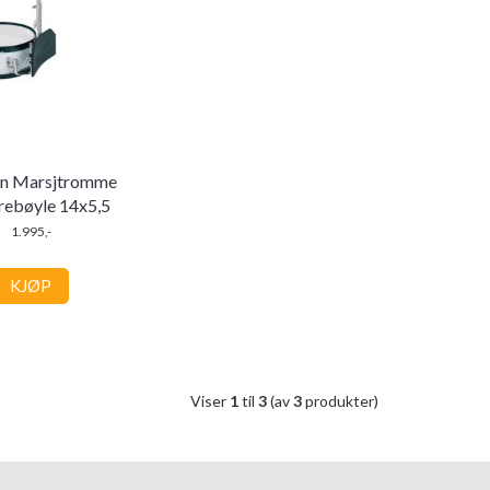
n Marsjtromme
ebøyle 14x5,5
1.995,-
KJØP
Viser
1
til
3
(av
3
produkter)