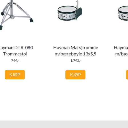
ayman DTR-080
Hayman Marsjtromme
Hayma
Trommestol
m/bærebøyle 13x5,5
m/bær
749,-
1.795,-
KJØP
KJØP