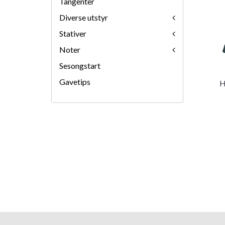
Tangenter
Diverse utstyr
Stativer
Noter
Sesongstart
Gavetips
H