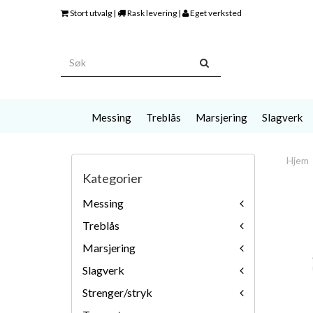
Stort utvalg |
Rask levering |
Eget verksted
Messing
Treblås
Marsjering
Slagverk
Hjem
Kategorier
Messing
Treblås
Marsjering
Slagverk
Strenger/stryk