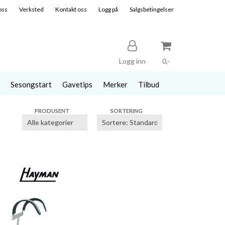
oss
Verksted
Kontakt oss
Logg på
Salgsbetingelser
Logg inn
0,-
Sesongstart
Gavetips
Merker
Tilbud
Nullstill
PRODUSENT
SORTERING
Trykk ENTER for å søke