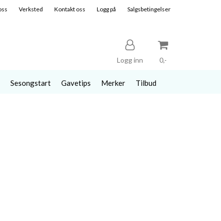
oss
Verksted
Kontakt oss
Logg på
Salgsbetingelser
Logg inn
0,-
Sesongstart
Gavetips
Merker
Tilbud
Nullstill
Trykk ENTER for å søke