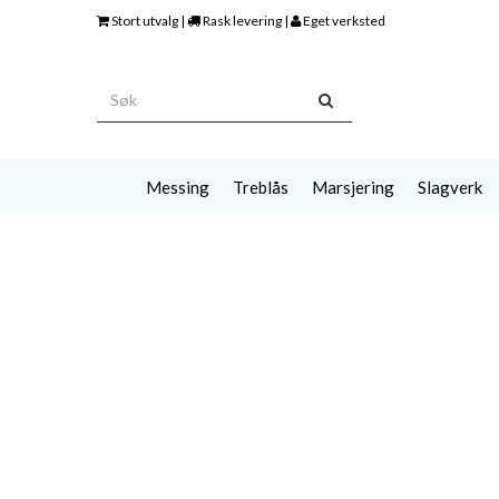
Stort utvalg |
Rask levering |
Eget verksted
Messing
Treblås
Marsjering
Slagverk